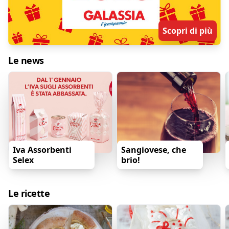
Scopri di più
Le news
Iva Assorbenti
Sangiovese, che
Selex
brio!
Le ricette